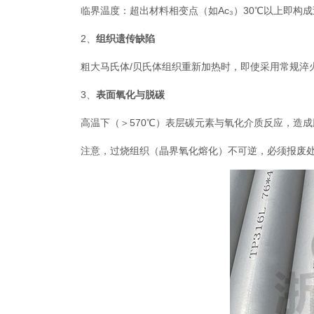
‌临界温度‌：超出材料相变点（如Ac₃）30℃以上即构成
‌2、
组织遗传缺陷‌
粗大马氏体/贝氏体组织重新加热时，即使采用常规淬火
‌3、
表面氧化与脱碳‌
高温下（＞570℃）表层碳元素与氧化介质反应，造
注意，过烧组织（晶界氧化熔化）不可逆，必须报废处