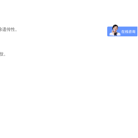
除遗传性。
纹。