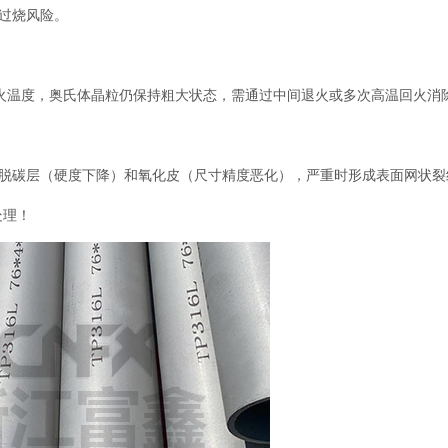
过烧风险‌。
温度，奥氏体晶粒仍保持粗大状态，需通过‌中间退火‌或‌多次高温回火‌消
成脱碳层（硬度下降）和氧化皮（尺寸精度恶化），严重时形成表面网状裂
理‌！